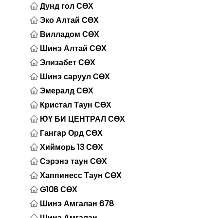
Дунд гол СӨХ
Эко Алтай СӨХ
Вилладом СӨХ
Шинэ Алтай СӨХ
Элизабет СӨХ
Шинэ саруул СӨХ
Эмералд СӨХ
Кристал Таун СӨХ
ЮҮ БИ ЦЕНТРАЛ СӨХ
Гангар Орд СӨХ
Хийморь 13 СӨХ
Сэрэнэ таун СӨХ
Хаппинесс Таун СӨХ
G108 СӨХ
Шинэ Амгалан 678
Шинэ Амгалан