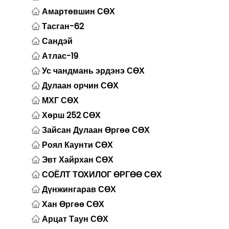
Амартөвшин СӨХ
Тасган-62
Сандэй
Атлас-19
Ус чандмань эрдэнэ СӨХ
Дулаан орчин СӨХ
МХГ СӨХ
Хөрш 252 СӨХ
Зайсан Дулаан Өргөө СӨХ
Роял Каунти СӨХ
Эвт Хайрхан СӨХ
СОЁЛТ ТОХИЛОГ ӨРГӨӨ СӨХ
Дүнжингарав СӨХ
Хан Өргөө СӨХ
Арцат Таун СӨХ