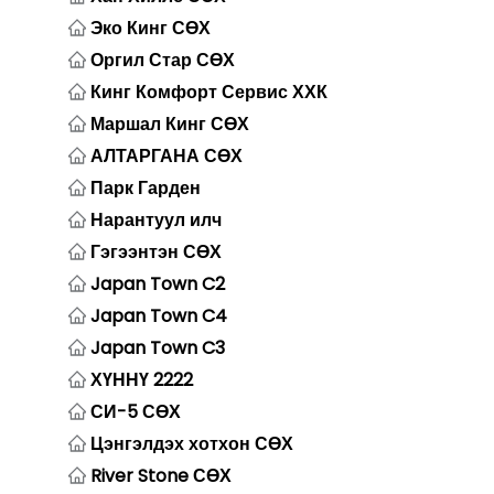
Эко Кинг СӨХ
Оргил Стар СӨХ
Кинг Комфорт Сервис ХХК
Маршал Кинг СӨХ
АЛТАРГАНА СӨХ
Парк Гарден
Нарантуул илч
Гэгээнтэн СӨХ
Japan Town C2
Japan Town C4
Japan Town C3
ХҮННҮ 2222
СИ-5 СӨХ
Цэнгэлдэх хотхон СӨХ
River Stone СӨХ