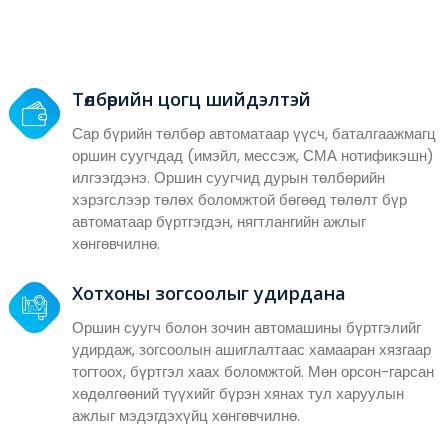
Төлбөрийн цогц шийдэлтэй
Сар бүрийн төлбөр автоматаар үүсч, баталгаажмагц
оршин суугчдад (имэйл, мессэж, СМА нотификэшн)
илгээгдэнэ. Оршин суугчид дурын төлбөрийн
хэрэгслээр төлөх боломжтой бөгөөд төлөлт бүр
автоматаар бүртгэгдэн, нягтлангийн ажлыг
хөнгөвчилнө.
Хотхоны зогсоолыг удирдана
Оршин суугч болон зочин автомашины бүртгэлийг
удирдаж, зогсоолын ашиглалтаас хамааран хязгаар
тогтоох, бүртгэл хаах боломжтой. Мөн орсон-гарсан
хөдөлгөөний түүхийг бүрэн хянах тул харуулын
ажлыг мэдэгдэхүйц хөнгөвчилнө.