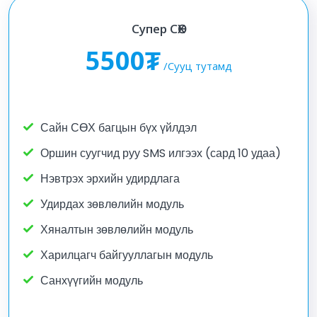
Супер СӨХ
5500₮
/Сууц тутамд
Сайн СӨХ багцын бүх үйлдэл
Оршин суугчид руу SMS илгээх (сард 10 удаа)
Нэвтрэх эрхийн удирдлага
Удирдах зөвлөлийн модуль
Хяналтын зөвлөлийн модуль
Харилцагч байгууллагын модуль
Санхүүгийн модуль