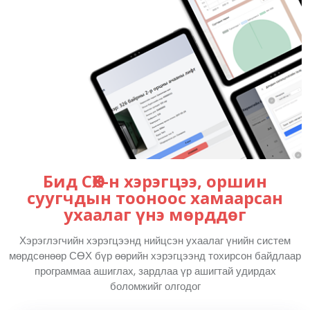
Бид СӨХ-н хэрэгцээ, оршин
суугчдын тооноос хамаарсан
ухаалаг үнэ мөрддөг
Хэрэглэгчийн хэрэгцээнд нийцсэн ухаалаг үнийн систем
мөрдсөнөөр СӨХ бүр өөрийн хэрэгцээнд тохирсон байдлаар
программаа ашиглах, зардлаа үр ашигтай удирдах
боломжийг олгодог