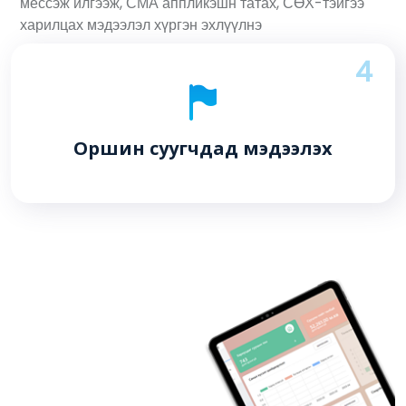
мессэж илгээж, СМА аппликэшн татах, СӨХ-тэйгээ
харилцах мэдээлэл хүргэн эхлүүлнэ
4
Оршин суугчдад мэдээлэх