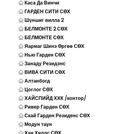
Каса Да Винчи
ГАРДЕН СИТИ СӨХ
Шүншиг вилла 2
БЕЛМОНТЕ 2 СӨХ
БЕЛМОНТЕ СӨХ
Яармаг Шинэ Өргөө СӨХ
Нью Гарден СӨХ
Занаду Резидэнс
ВИВА СИТИ СӨХ
Алтанбогд
Цоглог СӨХ
ХАЙСПИЙД ХХК /контор/
Ривер Гарден СӨХ
Скай Гарден Резиденс СӨХ
Модун таун
Хан Хиллс СӨХ