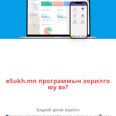
eSukh.mn программын зорилго
юу вэ?
Бидний эрхэм зорилго