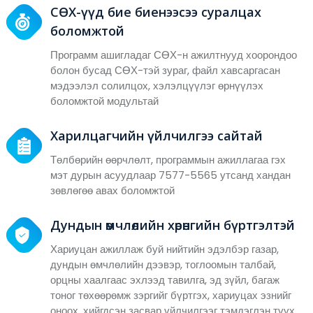
СӨХ-үүд бие биенээсээ суралцах
боломжтой
Программ ашигладаг СӨХ-н ажилтнууд хоорондоо
болон бусад СӨХ-тэй зураг, файл хавсаргасан
мэдээлэл солилцох, хэлэлцүүлэг өрнүүлэх
боломжтой модультай
Харилцагчийн үйлчилгээ сайтай
Төлбөрийн өөрчлөлт, программын ажиллагаа гэх
мэт дурын асуудлаар 7577-5565 утсанд хандан
зөвлөгөө авах боломжтой
Дундын өмчлөлийн хөрөнгийн бүртгэлтэй
Хариуцан ажиллаж буй нийтийн эдэлбэр газар,
дундын өмчлөлийн дээвэр, тоглоомын талбай,
орцны хаалгаас эхлээд тавилга, эд зүйл, багаж
тоног төхөөрөмж зэргийг бүртгэх, хариуцах эзнийг
оноох, хийгдсэн засвар үйлчилгээг тэмдэглэн түүх