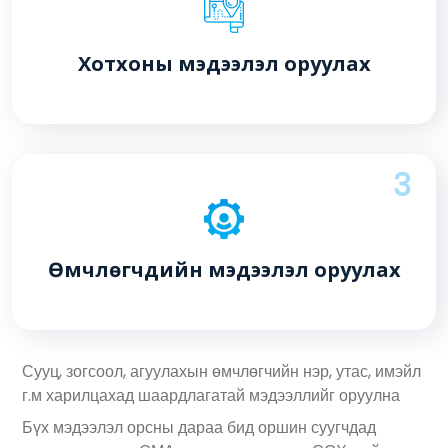
Хотхоны мэдээлэл оруулах
3
Өмчлөгчдийн мэдээлэл оруулах
Сууц, зогсоол, агуулахын өмчлөгчийн нэр, утас, имэйл
г.м харилцахад шаардлагатай мэдээллийг оруулна
Бүх мэдээлэл орсны дараа бид оршин суугчдад