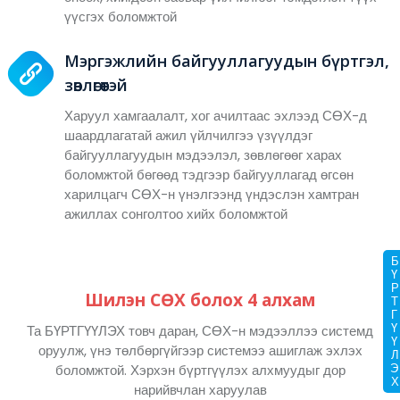
үүсгэх боломжтой
Мэргэжлийн байгууллагуудын бүртгэл,
зөвлөгөөтэй
Харуул хамгаалалт, хог ачилтаас эхлээд СӨХ-д
шаардлагатай ажил үйлчилгээ үзүүлдэг
байгууллагуудын мэдээлэл, зөвлөгөөг харах
боломжтой бөгөөд тэдгээр байгууллагад өгсөн
харилцагч СӨХ-н үнэлгээнд үндэслэн хамтран
ажиллах сонголтоо хийх боломжтой
БҮРТГҮҮЛ
Шилэн СӨХ болох 4 алхам
Та БҮРТГҮҮЛЭХ товч даран, СӨХ-н мэдээллээ системд
оруулж, үнэ төлбөргүйгээр системээ ашиглаж эхлэх
боломжтой. Хэрхэн бүртгүүлэх алхмуудыг дор
нарийвчлан харуулав