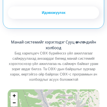
Идэвхжүүлэх
Манай системийг хэрэглэдэг Сууц өмчлөгчдийн
холбоод
Бид харилцагч СӨХ бүрийнхээ үйл ажиллагааг
сайжруулахад анхаардаг бөгөөд манай системийг
хэрэглэснээр үйл ажиллагаа нь сайжирч байвал урам
зориг авдаг билээ. Та СӨХ-дын байршлыг зургаар
харах, өөртэйгээ ойр байрлах СӨХ-с программын ач
холбогдлыг асуух боломжтой
+
−