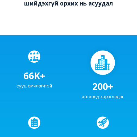
шийдэхгүй орхих нь асуудал
66
K+
200
+
сууц өмчлөгчтэй
хотхонд хэрэглэдэг