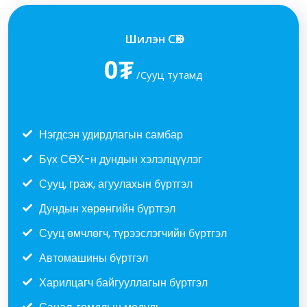
Шилэн СӨХ
0₮
/Сууц тутамд
Нэгдсэн удирдлагын самбар
Бүх СӨХ-н дундын хэлэлцүүлэг
Сууц, граж, агуулахын бүртгэл
Дундын хөрөнгийн бүртгэл
Сууц өмчлөгч, түрээслэгчийн бүртгэл
Автомашины бүртгэл
Харилцагч байгууллагын бүртгэл