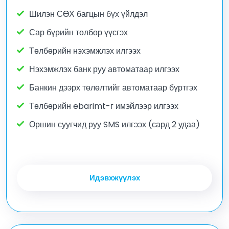
Шилэн СӨХ багцын бүх үйлдэл
Сар бүрийн төлбөр үүсгэх
Төлбөрийн нэхэмжлэх илгээх
Нэхэмжлэх банк руу автоматаар илгээх
Банкин дээрх төлөлтийг автоматаар бүртгэх
Төлбөрийн ebarimt-г имэйлээр илгээх
Оршин суугчид руу SMS илгээх (сард 2 удаа)
Идэвхжүүлэх