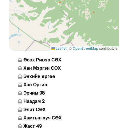
|
©
contributors
Leaflet
OpenStreetMap
Өсөх Ривэр СӨХ
Хан Мэргэн СӨХ
Энхийн өргөө
Хан Оргил
Эрчим 98
Наадам 2
Элит СӨХ
Хамтын хүч СӨХ
Жаст 49