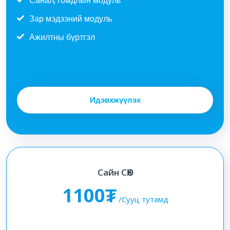
Санал, гомдлын модуль
Зар мэдээний модуль
Ажилтны бүртгэл
Идэвхжүүлэх
Сайн СӨХ
1100₮
/Сууц тутамд