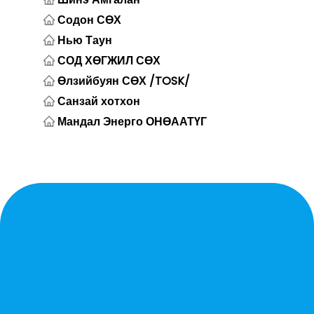
Содон СӨХ
Нью Таун
СОД ХӨГЖИЛ СӨХ
Өлзийбуян СӨХ /TOSK/
Санзай хотхон
Мандал Энерго ОНӨААТҮГ