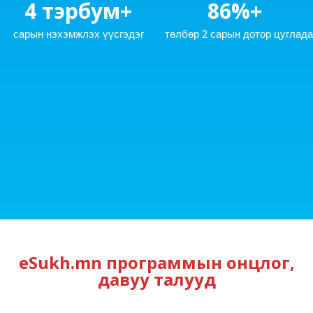
4 тэрбум
+
86
%+
сарын нэхэмжлэх үүсгэдэг
төлбөр 2 сарын дотор цуглада
eSukh.mn программын онцлог,
давуу талууд