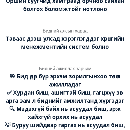
Оршин суугчид хамтраад орчноо сайхан
болгох боломжтойг нотлоно
Бидний алсын хараа
Таваас дээш улсад хэрэглэгддэг хөрөнгийн
менежментийн систем болно
Бидний ажиллах зарчим
🎯 Бид өдөр бүр эрхэм зорилгынхоо төлөө л
ажилладаг
✅ Хурдан биш, ашигтай биш, гагцхүү зөв
арга зам л биднийг амжилтанд хүргэдэг
🔍 Мэдэхгүй байх нь асуудал биш, эрж
хайхгүй орхих нь асуудал
💡 Буруу шийдвэр гаргах нь асуудал биш,