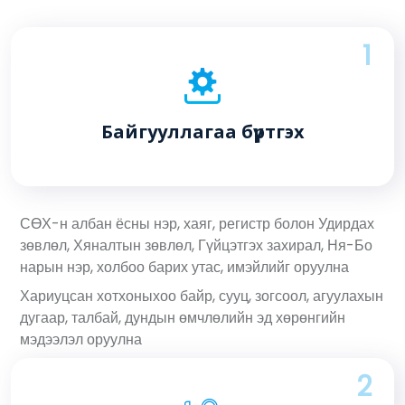
1
Байгууллагаа бүртгэх
СӨХ-н албан ёсны нэр, хаяг, регистр болон Удирдах
зөвлөл, Хяналтын зөвлөл, Гүйцэтгэх захирал, Ня-Бо
нарын нэр, холбоо барих утас, имэйлийг оруулна
Хариуцсан хотхоныхоо байр, сууц, зогсоол, агуулахын
дугаар, талбай, дундын өмчлөлийн эд хөрөнгийн
мэдээлэл оруулна
2